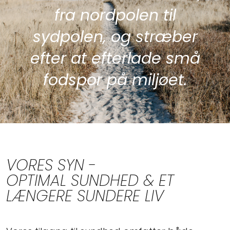
fra nordpolen til
sydpolen, og stræber
efter at efterlade små
fodspor på miljøet.
VORES SYN -
OPTIMAL SUNDHED & ET
LÆNGERE SUNDERE LIV