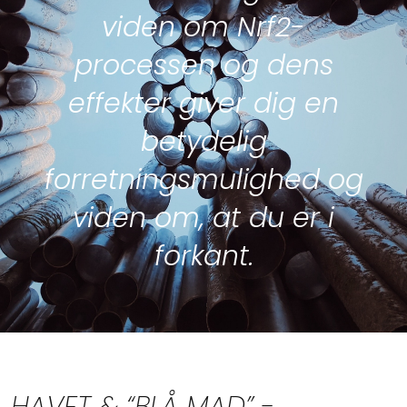
viden om Nrf2-
processen og dens
effekter giver dig en
betydelig
forretningsmulighed og
viden om, at du er i
forkant.
HAVET & “BLÅ MAD” -