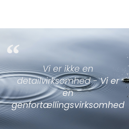
“
Vi er ikke en
detailvirksomhed -
Vi er
en
genfortællingsvirksomhed