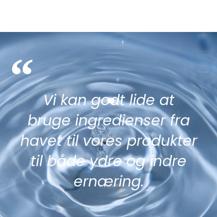
“
Vi kan godt lide at
bruge ingredienser fra
havet til vores produkter
til både ydre og indre
ernæring.