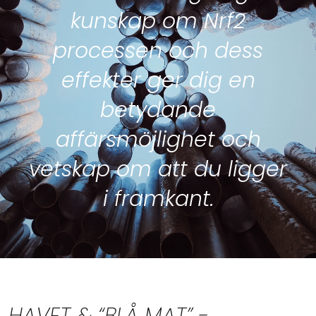
kunskap om Nrf2
processen och dess
effekter ger dig en
betydande
affärsmöjlighet och
vetskap om att du ligger
i framkant.
HAVET & “BLÅ MAT” -