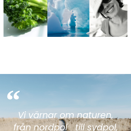
“
Vi värnar om naturen,
från nordpol till sydpol,