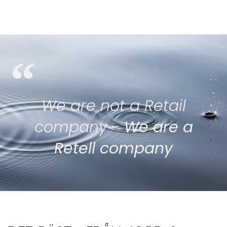
“
We are not a Retail
company -
We are a
Retell company