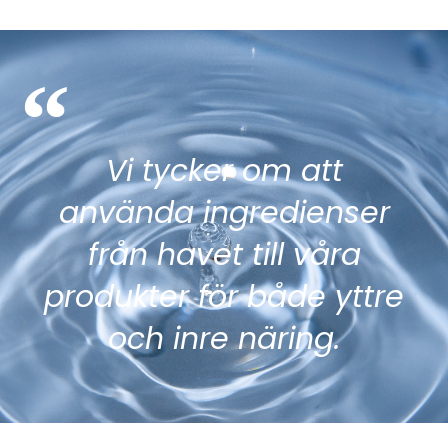
“
Vi tycker om att
använda ingredienser
från havet till våra
produkter för både yttre
och inre näring.