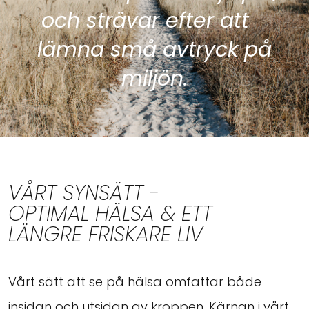
och strävar efter att
lämna små avtryck på
miljön.
VÅRT SYNSÄTT -
OPTIMAL HÄLSA & ETT
LÄNGRE FRISKARE LIV
Vårt sätt att se på hälsa omfattar både
insidan och utsidan av kroppen. Kärnan i vårt