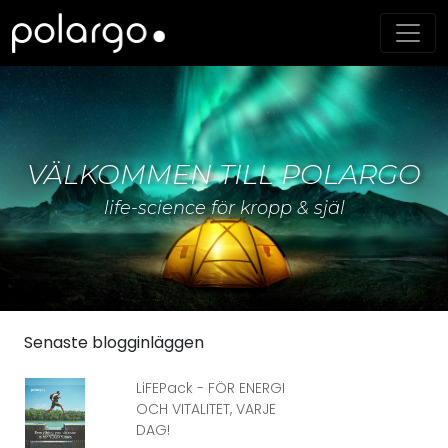
VÄLKOMMEN TILL POLARGO
life-science för kropp & själ
Senaste blogginläggen
LiFEPack - FÖR ENERGI
OCH VITALITET, VARJE
DAG!