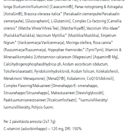
longa (Kurkumiini/Kurkumiini) [Cavacurmin®], Panax notoginseng & Astragalus
[AstraGin®], Brassica oleracea italica* (Parsakaalin siemenjauhe/Parsakaalin
siemenjauhe), [Glucoraphanin], L-Glutamiini], Complex Co-factoring [Camellia
sinensis* (Matcha Vihreä/Vihreä Tee), [Matcha/Aiya®], Vaccinium Vitis-Idaae*
(Puolukka/Puolukka), Vaccinium Myrtillus* (Mustikka/Mustikka), Empetrum
Nigrum* (Variksenmarja/Variksenmarja), Moringa oleifera, Rosa canina*
(Ruusunmarja/Ruusunmarja), Hippophae rhamnoides* (Tyrni/Tyrni), Vitamiini &
Mineraalikompleksi [Lithotamnion calcareum (Magnesium) [Aquamin® Mg],
Calciihydrogenophosphasdihydricus ph, Acidum ascorbicum obductum,
Tokoferoliasetaatti, Pyridoksiinihydrokloridi, Acidum folicum, Kolekalsiferoli,
Menakinoni/ Menaquinone), [MenaQ7®], Kobalamiini, CoQ10/Ubikinoli],
Complex Flavoring/Makuaineet [Omenahappo/E- omenahappo,
Sitruunahappo/Sitruunahappo], Makeutusaineet [Stevioliglykosidit],
Paakkuuntumisenestoaineet [Tricalciumfosfaatti]. *luomu/villikerätty/
luomu/villikerätty, Pohjois-Suomi.
Per 2 päivittäistä annosta (2x7.7g):
C-vitamiini (askorbiinihappo) – 120 mg, DRI: 150%