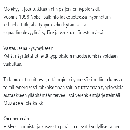
Molekyyli, jota tutkitaan niin paljon, on typpioksidi.
Vuonna 1998 Nobel-palkinto lääketieteessä myönnettiin
kolmelle tutkijalle typpioksidin löytämisestä
signaalimolekyylinä sydän- ja verisuonijärjestelmässä.
Vastauksena kysymykseen...
Kyllä, näyttää siltä, että typpioksidin muodostumista voidaan
vaikuttaa.
Tutkimukset osoittavat, että arginiini yhdessä sitrulliinin kanssa
toimii synergisesti rohkaisemaan soluja tuottamaan typpioksidia
auttaakseen ylläpitämään terveellistä verenkiertojärjestelmää.
Mutta se ei ole kaikki.
On enemmän
• Myös marjoista ja kasveista peräisin olevat hyödylliset aineet