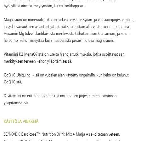
hyödyllisiä aineita imeytymään, kuten foolihappoa.
Magnesium on mineraali, joka on tärkeä terveelle sydän- ja verisuonijärjestelmälle,
ja sydänsairauksien asiantuntijat pitävät sitä erittäin aliarvostettuna mineraalina.
Aquamin Mg tulee islantilaisesta merilevästä Lithotamnium Calcareum, ja se on
helpompi kehon imeyttää kuin maaperästä peräisin oleva magnesium.
Vitamiini K2 MenaQ7:stä on useita hienoja tutkimuksia, jotka osoittavat sen
merkityksen terveen kehon ylläpitämisessä.
CoQ10 Ubiquinol -lisä on vuosien ajan käytetty ongelmiin, kun keho on kulunut
CoQ10:stä.
D-vitamiini on erittäin tärkeä tekijä normaalien järjestelmien toiminnan
ylläpitämisessä.
KÄYTTÖ JA VINKKEJÄ
SE/NO/DK Cardicore™ Nutrition Drink Mix • Marja • sekoitetaan veteen.