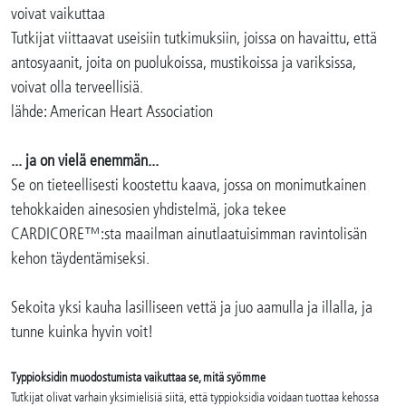
voivat vaikuttaa
Tutkijat viittaavat useisiin tutkimuksiin, joissa on havaittu, että
antosyaanit, joita on puolukoissa, mustikoissa ja variksissa,
voivat olla terveellisiä.
lähde: American Heart Association
... ja on vielä enemmän...
Se on tieteellisesti koostettu kaava, jossa on monimutkainen
tehokkaiden ainesosien yhdistelmä, joka tekee
CARDICORE™:sta maailman ainutlaatuisimman ravintolisän
kehon täydentämiseksi.
Sekoita yksi kauha lasilliseen vettä ja juo aamulla ja illalla, ja
tunne kuinka hyvin voit!
Typpioksidin muodostumista vaikuttaa se, mitä syömme
Tutkijat olivat varhain yksimielisiä siitä, että typpioksidia voidaan tuottaa kehossa