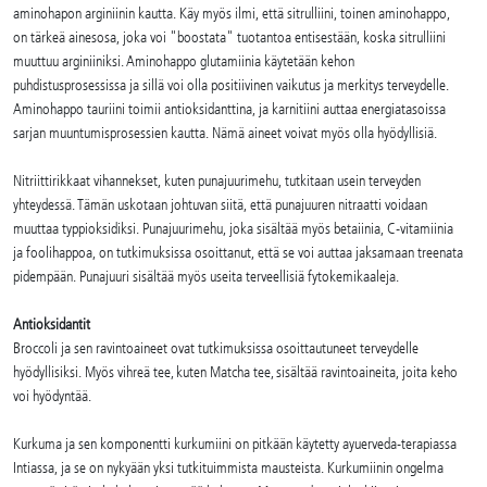
aminohapon arginiinin kautta. Käy myös ilmi, että sitrulliini, toinen aminohappo,
on tärkeä ainesosa, joka voi "boostata" tuotantoa entisestään, koska sitrulliini
muuttuu arginiiniksi. Aminohappo glutamiinia käytetään kehon
puhdistusprosessissa ja sillä voi olla positiivinen vaikutus ja merkitys terveydelle.
Aminohappo tauriini toimii antioksidanttina, ja karnitiini auttaa energiatasoissa
sarjan muuntumisprosessien kautta. Nämä aineet voivat myös olla hyödyllisiä.
Nitriittirikkaat vihannekset, kuten punajuurimehu, tutkitaan usein terveyden
yhteydessä. Tämän uskotaan johtuvan siitä, että punajuuren nitraatti voidaan
muuttaa typpioksidiksi. Punajuurimehu, joka sisältää myös betaiinia, C-vitamiinia
ja foolihappoa, on tutkimuksissa osoittanut, että se voi auttaa jaksamaan treenata
pidempään. Punajuuri sisältää myös useita terveellisiä fytokemikaaleja.
Antioksidantit
Broccoli ja sen ravintoaineet ovat tutkimuksissa osoittautuneet terveydelle
hyödyllisiksi. Myös vihreä tee, kuten Matcha tee, sisältää ravintoaineita, joita keho
voi hyödyntää.
Kurkuma ja sen komponentti kurkumiini on pitkään käytetty ayuerveda-terapiassa
Intiassa, ja se on nykyään yksi tutkituimmista mausteista. Kurkumiinin ongelma