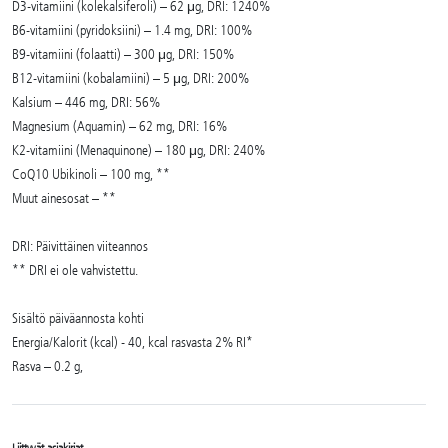
D3-vitamiini (kolekalsiferoli) – 62 μg, DRI: 1240%
B6-vitamiini (pyridoksiini) – 1.4 mg, DRI: 100%
B9-vitamiini (folaatti) – 300 μg, DRI: 150%
B12-vitamiini (kobalamiini) – 5 μg, DRI: 200%
Kalsium – 446 mg, DRI: 56%
Magnesium (Aquamin) – 62 mg, DRI: 16%
K2-vitamiini (Menaquinone) – 180 μg, DRI: 240%
CoQ10 Ubikinoli – 100 mg, **
Muut ainesosat – **
DRI: Päivittäinen viiteannos
** DRI ei ole vahvistettu.
Sisältö päiväannosta kohti
Energia/Kalorit (kcal) - 40, kcal rasvasta 2% RI*
Rasva – 0.2 g,