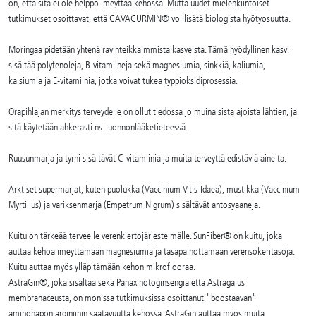
on, että sitä ei ole helppo imeyttää kehossa. Mutta uudet mielenkiintoiset
tutkimukset osoittavat, että CAVACURMIN® voi lisätä biologista hyötyosuutta.
Moringaa pidetään yhtenä ravinteikkaimmista kasveista. Tämä hyödyllinen kasvi
sisältää polyfenoleja, B-vitamiineja sekä magnesiumia, sinkkiä, kaliumia,
kalsiumia ja E-vitamiinia, jotka voivat tukea typpioksidiprosessia.
Orapihlajan merkitys terveydelle on ollut tiedossa jo muinaisista ajoista lähtien, ja
sitä käytetään ahkerasti ns. luonnonlääketieteessä.
Ruusunmarja ja tyrni sisältävät C-vitamiinia ja muita terveyttä edistäviä aineita.
Arktiset supermarjat, kuten puolukka (Vaccinium Vitis-Idaea), mustikka (Vaccinium
Myrtillus) ja variksenmarja (Empetrum Nigrum) sisältävät antosyaaneja.
Kuitu on tärkeää terveelle verenkiertojärjestelmälle. SunFiber® on kuitu, joka
auttaa kehoa imeyttämään magnesiumia ja tasapainottamaan verensokeritasoja.
Kuitu auttaa myös ylläpitämään kehon mikroflooraa.
AstraGin®, joka sisältää sekä Panax notoginsengia että Astragalus
membranaceusta, on monissa tutkimuksissa osoittanut "boostaavan"
aminohapon arginiinin saatavuutta kehossa, AstraGin auttaa myös muita