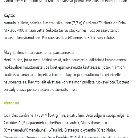
Cardicore™ Nutrition Drink Mix on ravitseva juoma terveelliseen elämäntapaan.
Käyttö:
Aamuin ja illoin, sekoita 1 mittalusikallinen (7,7 g) Cardicore™ Nutrition Drink
Mix 300-400 ml:aan vettä. Sekoita tai ravista, kunnes liuos on saavuttanut
tasaisen koostumuksen. Pakkaus sisältää 60 annosta, 30 päivän kulutus.
Älä ylitä ilmoitettua suositeltua päiväannosta.
Henkilöiden, jotka ovat lääkityksessä, tulee neuvotella lääkärinsä kanssa ennen
ruokavalion muuttamista. Jos koet epämukavuutta käyttäessäsi jotakin Yhtiön
tuotteista, sinun tulee lopettaa tuotteen käyttö ja konsultoida lääketieteellistä
neuvonantajaa. Ravintolisät eivät saa korvata monipuolista ruokavaliota. Tuotteet
on säilytettävä pienten lasten ulottumattomissa.
Ainesosat
Complex Cardinine 1758™ [L-Arginiini, L-Citrulliini, Beta vulgaris subsp. vulgaris,
Conditiva* (Punajuurimehujauhe/Punajuurijauhe), Malus domestica
(Omenamehu/Omenajauhe), L-Tauriini, Crataegus oxycantha (Orapihlaja),
Omenahappo/Omenahappo, Guar [Sunfiber® AG], L-Karnitiinitartraatti, Curcuma